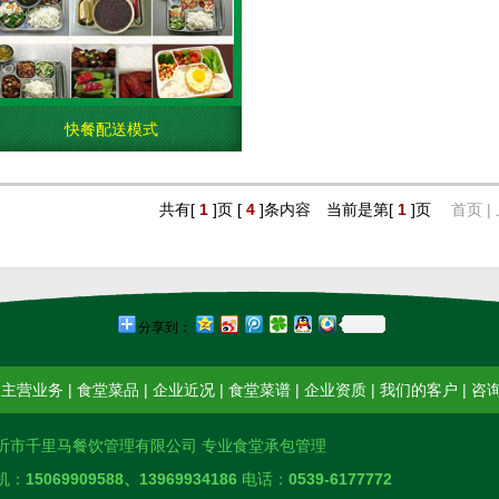
快餐配送模式
共有[
1
]页 [
4
]条内容 当前是第[
1
]页
首页 |
分享到：
|
主营业务
|
食堂菜品
|
企业近况
|
食堂菜谱
|
企业资质
|
我们的客户
|
咨
沂市千里马餐饮管理有限公司 专业食堂承包管理
机：
15069909588、13969934186
电话：
0539-6177772