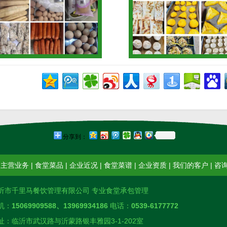
分享到：
|
主营业务
|
食堂菜品
|
企业近况
|
食堂菜谱
|
企业资质
|
我们的客户
|
咨
沂市千里马餐饮管理有限公司 专业食堂承包管理
机：
15069909588、13969934186
电话：
0539-6177772
址：临沂市武汉路与沂蒙路银丰雅园3-1-202室